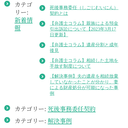
カテゴ
死後事務委任（しごじむいにん）
リー:
契約とは
新着情
【弁護士コラム】親族による預金
報
引出訴訟について【2023年3月17
日更新】
【弁護士コラム】遺産分割と成年
後見
【弁護士コラム】相続した土地を
手放す制度について
【解決事例】夫の遺産を相続放棄
していなかったことが分かり、妻
による財産処分が可能になった事
例
カテゴリー:
死後事務委任契約
カテゴリー:
解決事例