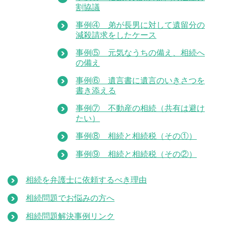
割協議
事例④ 弟が長男に対して遺留分の
減殺請求をしたケース
事例⑤ 元気なうちの備え、相続へ
の備え
事例⑥ 遺言書に遺言のいきさつを
書き添える
事例⑦ 不動産の相続（共有は避け
たい）
事例⑧ 相続と相続税（その①）
事例⑨ 相続と相続税（その②）
相続を弁護士に依頼するべき理由
相続問題でお悩みの方へ
相続問題解決事例リンク