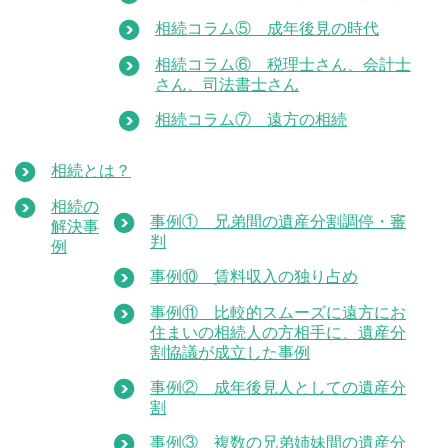
相続コラム⑤ 成年後見の時代
相続コラム⑥ 税理士さん、会計士
さん、司法書士さん
相続コラム⑦ 遠方の相続
相続とは？
相続の
事例① 兄弟間の遺産分割調停・審
解決事
判
例
事例⑩ 賃料収入の独り占め
事例⑪ 比較的スムーズに遠方にお
住まいの相続人の方相手に、遺産分
割協議が成立した事例
事例② 成年後見人としての遺産分
割
事例③ 複数の兄弟姉妹間の遺産分