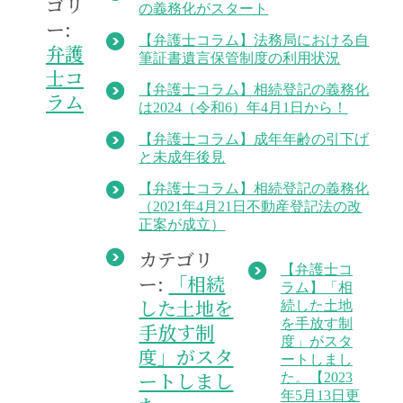
ゴリ
の義務化がスタート
ー:
【弁護士コラム】法務局における自
弁護
筆証書遺言保管制度の利用状況
士コ
【弁護士コラム】相続登記の義務化
ラム
は2024（令和6）年4月1日から！
【弁護士コラム】成年年齢の引下げ
と未成年後見
【弁護士コラム】相続登記の義務化
（2021年4月21日不動産登記法の改
正案が成立）
カテゴリ
【弁護士コ
ー:
「相続
ラム】「相
した土地を
続した土地
を手放す制
手放す制
度」がスタ
度」がスタ
ートしまし
ートしまし
た。【2023
年5月13日更