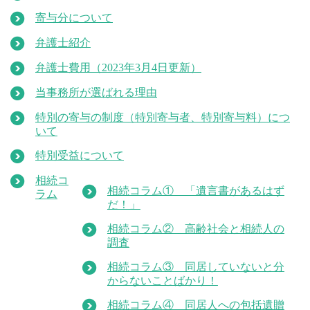
寄与分について
弁護士紹介
弁護士費用（2023年3月4日更新）
当事務所が選ばれる理由
特別の寄与の制度（特別寄与者、特別寄与料）につ
いて
特別受益について
相続コ
相続コラム① 「遺言書があるはず
ラム
だ！」
相続コラム② 高齢社会と相続人の
調査
相続コラム③ 同居していないと分
からないことばかり！
相続コラム④ 同居人への包括遺贈